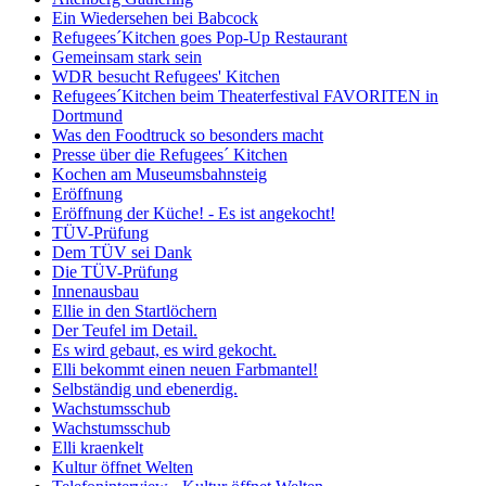
Ein Wiedersehen bei Babcock
Refugees´Kitchen goes Pop-Up Restaurant
Gemeinsam stark sein
WDR besucht Refugees' Kitchen
Refugees´Kitchen beim Theaterfestival FAVORITEN in
Dortmund
Was den Foodtruck so besonders macht
Presse über die Refugees´ Kitchen
Kochen am Museumsbahnsteig
Eröffnung
Eröffnung der Küche! - Es ist angekocht!
TÜV-Prüfung
Dem TÜV sei Dank
Die TÜV-Prüfung
Innenausbau
Ellie in den Startlöchern
Der Teufel im Detail.
Es wird gebaut, es wird gekocht.
Elli bekommt einen neuen Farbmantel!
Selbständig und ebenerdig.
Wachstumsschub
Wachstumsschub
Elli kraenkelt
Kultur öffnet Welten