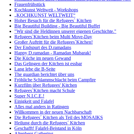
Frauenfrühstück
Kochkunst Weltweit - Workshops
„KOCHKUNST WELTWEIT“
Hoher Besuch für die Refugees` Kitchen
Big Beautiful Building - Big Beautiful Buffet
"Wir sind die Heldinnen unserer eigenen Geschichte."
Refugees`Kitchen beim Multi Move-Day
Großer Auftritt für die Refugees`Kitchen!
Der Endspurt des D.ramadans
Happy D.ramadan - Ramadan Mubarak!
Die Küche im neuen Gewand
Das Gelingen der Kitchen ist essbar
Lang lebe die B-Seite
The guardian berichtet über uns
Fröhliche Schlammschlacht beim Campfire
Kurzfilm über Refugees' Kitchen
Refugees`Kitchen macht Schule
Super N.I.C.E.!
Einigkeit und Falafel
Alles mal anders in Ratingen
Willkommen in der neuen Nachbarschaft
Die Refugees´ Kitchen als Teil des MOSAIKS
Heilung durch die Refugees´ Kitchen
Geschafft! Falafel-Beistand in Köln
Altenberg Gathering