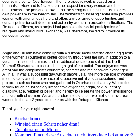
counseling center Oberhausen. Their therapeutic work is based on a
humanistic view and is focused on the respect for every woman and her
uniqueness. The personal growth and the strengthening of the trust in one's
own power are in the foreground. The women's counseling center also provides
women with anonymous help and offers a wide range of opportunities and
contact points for self-determined action by women in precarious situations. The
Refugees` Kitchen, as a project that promotes the social participation of
refugees and intercultural exchange, was, therefore, invited to introduce its
concept in action.
Angie and Husam have come up with a suitable menu that the changing guests
of the women's counseling center could try throughout the day. In addition to a
vegan lentil soup, hummus, and a traditional potato-egg salad, the Do-It-
Yourself Shawarma roles built the highlight of the buffet. The enjoyment was
great and the compliments exuberant, contacts and recipes were exchanged.
All in all, it was a successful day, which shows us all the more the role of women
in our society and the relevance of supportive initiatives, associations, and
projects, such as those who had gathered in Oberhausen that day. We continue
to work for an equal society irrespective of gender, origin, sexual identity,
disability, age, religion or belief, and hereby to celebrate the power, intelligence
and strength of women. We are therefore pleased to have met so many great
women in the last 2 years on our trips with the Refugees`Kitchen.
Thank you for your (girl-)power!
Kochaktionen
Wir sind einen Schritt näher dran!
Collaboration in Motion
Kommen Ihnen diese Ansichten nicht irgendwie bekannt vor?