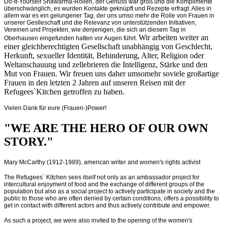
Do-It-Yourself Shawarma-Rollen, der Genuss war groß und die Komplimente
überschwänglich, es wurden Kontakte geknüpft und Rezepte erfragt. Alles in
allem war es ein gelungener Tag, der uns umso mehr die Rolle von Frauen in
unserer Geslleschaft und die Relevanz von unterstützenden Initiativen,
Vereinen und Projekten, wie denjenigen, die sich an diesem Tag in
Wir arbeiten weiter an
Oberhausen eingefunden hatten vor Augen führt.
einer gleichberechtigten Gesellschaft unabhängig von Geschlecht,
Herkunft, sexueller Identität, Behinderung, Alter, Religion oder
Weltanschauung und zellebrieren die Intelligenz, Stärke und den
Mut von Frauen. Wir freuen uns daher umsomehr soviele großartige
Frauen in den letzten 2 Jahren auf unseren Reisen mit der
Refugees`Kitchen getroffen zu haben.
Vielen Dank für eure (Frauen-)Power!
"WE ARE THE HERO OF OUR OWN
STORY."
Mary McCarthy (1912-1989), american writer and women's rights activist
The Refugees` Kitchen sees itself not only as an ambassador project for
intercultural enjoyment of food and the exchange of different groups of the
population but also as a social project to actively participate in society and the
public to those who are often denied by certain conditions, offers a possibility to
get in contact with different actors and thus actively contribute and empower.
As such a project, we were also invited to the opening of the women's