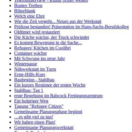
Telefoninterview - Kultur öffnet Welten
Buntes Treiben
Blitzeblank
Welch eine Ehre
Wie die Zeit vergeht... Neues aus der Werkstatt
Prüfung bestanden! Präsentation im Hans-Sachs-Berufskolleg
Oldtimer wird restauriert
Die Küche wächst, der Truck schwindet
Es kommt Bewegung in die Sache...
Refugees' Kitchen im Coolibri
Container wächst
Mit Schwung ins neue Jahr
Winterpause
Nähwerkstatt im Turm
Erste-Hilfe-Kurs
Baubeginn - Stahlbau
Ein kurzes Resümee der ersten Woche
Stahlbau: Tag 1
erste Begehung im Babcock Fertigungszentrum
Ein holpriger Weg
Tagung "Refugee Citizen"
Gemeinsame Planungsphase beginnt
…es gibt viel zu tun!
Wir haben einen Plan!
Gemeinsame Planungswerkstatt