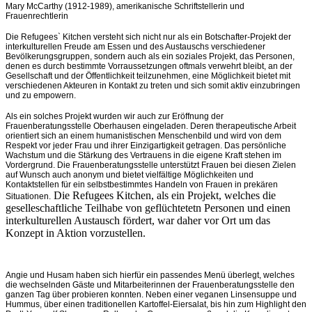
Mary McCarthy (1912-1989), amerikanische Schriftstellerin und
Frauenrechtlerin
Die Refugees` Kitchen versteht sich nicht nur als ein Botschafter-Projekt der
interkulturellen Freude am Essen und des Austauschs verschiedener
Bevölkerungsgruppen, sondern auch als ein soziales Projekt, das Personen,
denen es durch bestimmte Vorraussetzungen oftmals verwehrt bleibt, an der
Gesellschaft und der Öffentlichkeit teilzunehmen, eine Möglichkeit bietet mit
verschiedenen Akteuren in Kontakt zu treten und sich somit aktiv einzubringen
und zu empowern.
Als ein solches Projekt wurden wir auch zur Eröffnung der
Frauenberatungsstelle Oberhausen eingeladen. Deren therapeutische Arbeit
orientiert sich an einem humanistischen Menschenbild und wird von dem
Respekt vor jeder Frau und ihrer Einzigartigkeit getragen. Das persönliche
Wachstum und die Stärkung des Vertrauens in die eigene Kraft stehen im
Vordergrund. Die Frauenberatungsstelle unterstützt Frauen bei diesen Zielen
auf Wunsch auch anonym und bietet vielfältige Möglichkeiten und
Kontaktstellen für ein selbstbestimmtes Handeln von Frauen in prekären
Die Refugees Kitchen, als ein Projekt, welches die
Situationen.
geselleschaftliche Teilhabe von geflüchtetetn Personen und einen
interkulturellen Austausch fördert, war daher vor Ort um das
Konzept in Aktion vorzustellen.
Angie und Husam haben sich hierfür ein passendes Menü überlegt, welches
die wechselnden Gäste und Mitarbeiterinnen der Frauenberatungsstelle den
ganzen Tag über probieren konnten. Neben einer veganen Linsensuppe und
Hummus, über einen traditionellen Kartoffel-Eiersalat, bis hin zum Highlight den