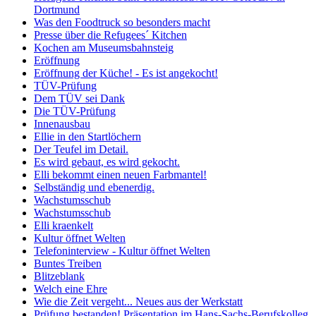
Dortmund
Was den Foodtruck so besonders macht
Presse über die Refugees´ Kitchen
Kochen am Museumsbahnsteig
Eröffnung
Eröffnung der Küche! - Es ist angekocht!
TÜV-Prüfung
Dem TÜV sei Dank
Die TÜV-Prüfung
Innenausbau
Ellie in den Startlöchern
Der Teufel im Detail.
Es wird gebaut, es wird gekocht.
Elli bekommt einen neuen Farbmantel!
Selbständig und ebenerdig.
Wachstumsschub
Wachstumsschub
Elli kraenkelt
Kultur öffnet Welten
Telefoninterview - Kultur öffnet Welten
Buntes Treiben
Blitzeblank
Welch eine Ehre
Wie die Zeit vergeht... Neues aus der Werkstatt
Prüfung bestanden! Präsentation im Hans-Sachs-Berufskolleg