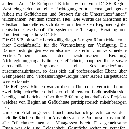
anderen Art. Die Refugees` Kitchen wurde vom DGSF Region
West eingeladen, an einer Fachtagung zum Thema „gelingende
Arbeit mit Geflüchteten und Support für die Unterstützer*innen“
teilzunehmen. Mit dem schönen Titel "Die Würde des Menschen ist
ertastbar", handelte es sich dabei um den ersten Regionentag der
deutschen Gesellschaft für systemische Therapie, Beratung und
Familientherapie, kurz DGSF.
Die GLS Bank stellte bereitwillig die großartigen Räumlichkeiten in
ihrer Geschäftsstelle für die Veranstaltung zur Verfügung. Die
Rahmenbedingungen waren also mehr als erfüllt, um verschiedene
Vertreter*innen aus der systemischen Beratung,
Nichtregierungsorganisationen, Geflüchtete, hauptberufliche sowie
ehrenamtliche Supporter und Sozialarbeiter*innen
zusammenzubringen, so dass sich auf professioneller Ebene über
Gelingendes und Verbesserungswürdiges ihrer Arbeit ausgetauscht
werden konnte.
Die Refugees` Kitchen war zu diesem Thema stellvertretend durch
zwei Mitglieder*innen bei der einführenden Podiumsdiskussion
beteiligt und berichtete über ihre Erfahrung innerhalb des Projekts,
welches von Beginn an Geflüchtete partizipatorisch miteinbezogen
hat.
Um dem Erfahrungsbericht auch anschaulich gerecht zu werden,
hielt die Kitchen direkt im Anschluss an die Podiumsdiskussion für
alle Teilnehmer*innen ein Mittagessen bereit. Das gemeinsame
Essen war die gute Gelegenheit, Gespräche weiter zu vertiefen,