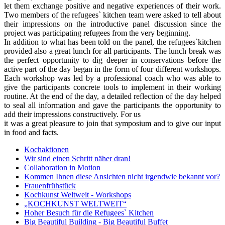
let them exchange positive and negative experiences of their work.
Two members of the refugees` kitchen team were asked to tell about
their impressions on the introductive panel discussion since the
project was participating refugees from the very beginning.
In addition to what has been told on the panel, the refugees`kitchen
provided also a great lunch for all participants. The lunch break was
the perfect opportunity to dig deeper in conservations before the
active part of the day began in the form of four different workshops.
Each workshop was led by a professional coach who was able to
give the participants concrete tools to implement in their working
routine. At the end of the day, a detailed reflection of the day helped
to seal all information and gave the participants the opportunity to
add their impressions constructively. For us
it was a great pleasure to join that symposium and to give our input
in food and facts.
Kochaktionen
Wir sind einen Schritt näher dran!
Collaboration in Motion
Kommen Ihnen diese Ansichten nicht irgendwie bekannt vor?
Frauenfrühstück
Kochkunst Weltweit - Workshops
„KOCHKUNST WELTWEIT“
Hoher Besuch für die Refugees` Kitchen
Big Beautiful Building - Big Beautiful Buffet