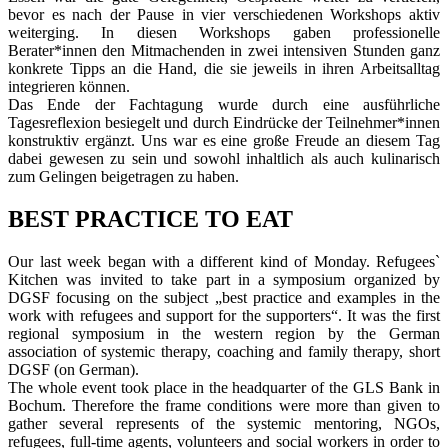
bevor es nach der Pause in vier verschiedenen Workshops aktiv
weiterging. In diesen Workshops gaben professionelle
Berater*innen den Mitmachenden in zwei intensiven Stunden ganz
konkrete Tipps an die Hand, die sie jeweils in ihren Arbeitsalltag
integrieren können.
Das Ende der Fachtagung wurde durch eine ausführliche
Tagesreflexion besiegelt und durch Eindrücke der Teilnehmer*innen
konstruktiv ergänzt. Uns war es eine große Freude an diesem Tag
dabei gewesen zu sein und sowohl inhaltlich als auch kulinarisch
zum Gelingen beigetragen zu haben.
BEST PRACTICE TO EAT
Our last week began with a different kind of Monday. Refugees`
Kitchen was invited to take part in a symposium organized by
DGSF focusing on the subject „best practice and examples in the
work with refugees and support for the supporters“. It was the first
regional symposium in the western region by the German
association of systemic therapy, coaching and family therapy, short
DGSF (on German).
The whole event took place in the headquarter of the GLS Bank in
Bochum. Therefore the frame conditions were more than given to
gather several represents of the systemic mentoring, NGOs,
refugees, full-time agents, volunteers and social workers in order to