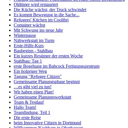
Oldtimer wird restauriert
Die Küche wächst, der Truck schwindet
Es kommt Bewegung in die Sache...
Refugees' Kitchen im Coolibri
Container wächst
Mit Schwung ins neue Jahr
Winterpause
Nähwerkstatt im Turm
Erste-Hilfe-Kurs
Baubeginn - Stahlbau
Ein kurzes Resümee der ersten Woche
Stahlbau: Tag 1
erste Begehung im Babcock Fertigungszentrum
Ein holpriger Weg
Tagung "Refugee Citizen"
Gemeinsame Planungsphase beginnt
…es gibt viel zu tun!
Wir haben einen Plan!
Gemeinsame Planungswerkstatt
Team & Testlauf
Hallo Team!
Teamfindung, Teil 1
Die erste Reise
beim Innovative Citizen in Dortmund
Willkommen Nachbarn in Oberhausen