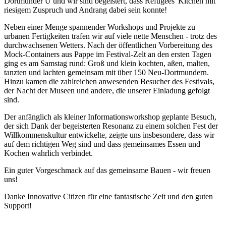
Dortmunder U und wir sind begeistert, dass Refugees' Kitchen mit
riesigem Zuspruch und Andrang dabei sein konnte!
Neben einer Menge spannender Workshops und Projekte zu
urbanen Fertigkeiten trafen wir auf viele nette Menschen - trotz des
durchwachsenen Wetters. Nach der öffentlichen Vorbereitung des
Mock-Containers aus Pappe im Festival-Zelt an den ersten Tagen
ging es am Samstag rund: Groß und klein kochten, aßen, malten,
tanzten und lachten gemeinsam mit über 150 Neu-Dortmundern.
Hinzu kamen die zahlreichen anwesenden Besucher des Festivals,
der Nacht der Museen und andere, die unserer Einladung gefolgt
sind.
Der anfänglich als kleiner Informationsworkshop geplante Besuch,
der sich Dank der begeisterten Resonanz zu einem solchen Fest der
Willkommenskultur entwickelte, zeigte uns insbesondere, dass wir
auf dem richtigen Weg sind und dass gemeinsames Essen und
Kochen wahrlich verbindet.
Ein guter Vorgeschmack auf das gemeinsame Bauen - wir freuen
uns!
Danke Innovative Citizen für eine fantastische Zeit und den guten
Support!