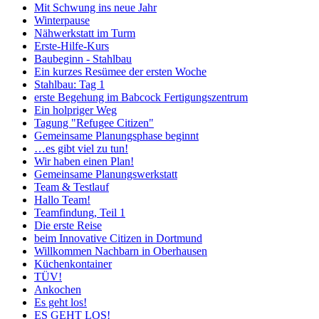
Mit Schwung ins neue Jahr
Winterpause
Nähwerkstatt im Turm
Erste-Hilfe-Kurs
Baubeginn - Stahlbau
Ein kurzes Resümee der ersten Woche
Stahlbau: Tag 1
erste Begehung im Babcock Fertigungszentrum
Ein holpriger Weg
Tagung "Refugee Citizen"
Gemeinsame Planungsphase beginnt
…es gibt viel zu tun!
Wir haben einen Plan!
Gemeinsame Planungswerkstatt
Team & Testlauf
Hallo Team!
Teamfindung, Teil 1
Die erste Reise
beim Innovative Citizen in Dortmund
Willkommen Nachbarn in Oberhausen
Küchenkontainer
TÜV!
Ankochen
Es geht los!
ES GEHT LOS!