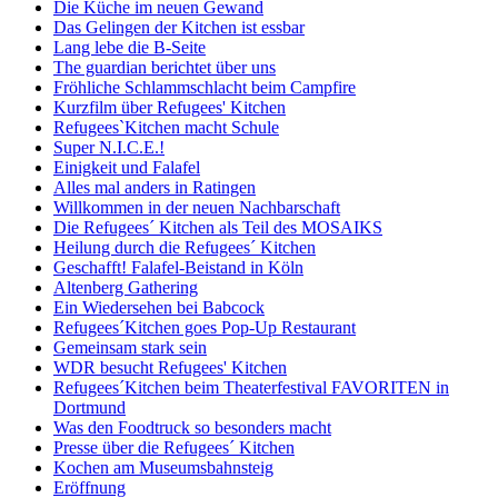
Die Küche im neuen Gewand
Das Gelingen der Kitchen ist essbar
Lang lebe die B-Seite
The guardian berichtet über uns
Fröhliche Schlammschlacht beim Campfire
Kurzfilm über Refugees' Kitchen
Refugees`Kitchen macht Schule
Super N.I.C.E.!
Einigkeit und Falafel
Alles mal anders in Ratingen
Willkommen in der neuen Nachbarschaft
Die Refugees´ Kitchen als Teil des MOSAIKS
Heilung durch die Refugees´ Kitchen
Geschafft! Falafel-Beistand in Köln
Altenberg Gathering
Ein Wiedersehen bei Babcock
Refugees´Kitchen goes Pop-Up Restaurant
Gemeinsam stark sein
WDR besucht Refugees' Kitchen
Refugees´Kitchen beim Theaterfestival FAVORITEN in
Dortmund
Was den Foodtruck so besonders macht
Presse über die Refugees´ Kitchen
Kochen am Museumsbahnsteig
Eröffnung