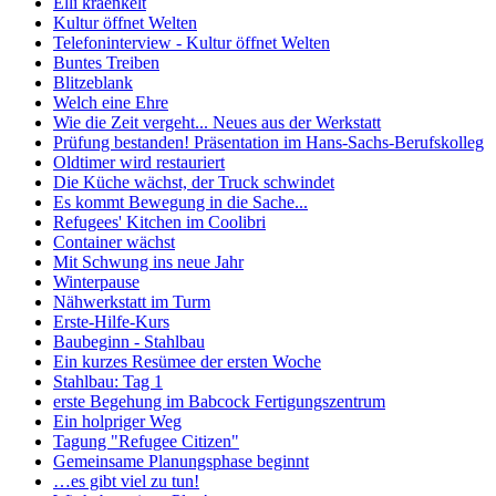
Elli kraenkelt
Kultur öffnet Welten
Telefoninterview - Kultur öffnet Welten
Buntes Treiben
Blitzeblank
Welch eine Ehre
Wie die Zeit vergeht... Neues aus der Werkstatt
Prüfung bestanden! Präsentation im Hans-Sachs-Berufskolleg
Oldtimer wird restauriert
Die Küche wächst, der Truck schwindet
Es kommt Bewegung in die Sache...
Refugees' Kitchen im Coolibri
Container wächst
Mit Schwung ins neue Jahr
Winterpause
Nähwerkstatt im Turm
Erste-Hilfe-Kurs
Baubeginn - Stahlbau
Ein kurzes Resümee der ersten Woche
Stahlbau: Tag 1
erste Begehung im Babcock Fertigungszentrum
Ein holpriger Weg
Tagung "Refugee Citizen"
Gemeinsame Planungsphase beginnt
…es gibt viel zu tun!