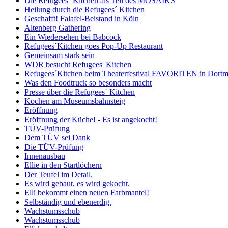
Die Refugees´ Kitchen als Teil des MOSAIKS
Heilung durch die Refugees´ Kitchen
Geschafft! Falafel-Beistand in Köln
Altenberg Gathering
Ein Wiedersehen bei Babcock
Refugees´Kitchen goes Pop-Up Restaurant
Gemeinsam stark sein
WDR besucht Refugees' Kitchen
Refugees´Kitchen beim Theaterfestival FAVORITEN in Dort
Was den Foodtruck so besonders macht
Presse über die Refugees´ Kitchen
Kochen am Museumsbahnsteig
Eröffnung
Eröffnung der Küche! - Es ist angekocht!
TÜV-Prüfung
Dem TÜV sei Dank
Die TÜV-Prüfung
Innenausbau
Ellie in den Startlöchern
Der Teufel im Detail.
Es wird gebaut, es wird gekocht.
Elli bekommt einen neuen Farbmantel!
Selbständig und ebenerdig.
Wachstumsschub
Wachstumsschub