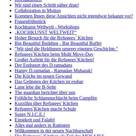
Wir sind einen Schritt näher dran!
Collaboration in Motion
Kommen Ihnen diese Ansichten nicht irgendwie bekannt vor?
Frauenfrühstück
Kochkunst Weltweit - Workshops
„KOCHKUNST WELTWEIT“
Hoher Besuch für die Refugees` Kitchen
Big Beautiful Building - Big Beautiful Buffet
"Wir sind die Heldinnen unserer eigenen Geschichte."
Refugees`Kitchen beim Multi Move-Day
Großer Auftritt für die Refugees`Kitchen!
Der Endspurt des D.ramadans
Happy D.ramadan - Ramadan Mubarak!
Die Küche im neuen Gewand
Das Gelingen der Kitchen ist essbar
Lang lebe die B-Seite
The guardian berichtet über uns
Fröhliche Schlammschlacht beim Campfire
Kurzfilm über Refugees' Kitchen
Refugees`Kitchen macht Schule
Super N.I.C.E.!
Einigkeit und Falafel
Alles mal anders in Ratingen
Willkommen in der neuen Nachbarschaft