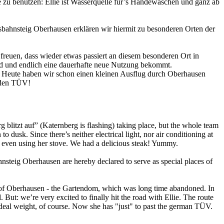
e zu benutzen: Ellie ist Wasserquelle für’s Händewaschen und ganz ab
bahnsteig Oberhausen erklären wir hiermit zu besonderen Orten der
 freuen, dass wieder etwas passiert an diesem besonderen Ort in
ird und endlich eine dauerhafte neue Nutzung bekommt.
ien! Heute haben wir schon einen kleinen Ausflug durch Oberhausen
h den TÜV!
g blitzt auf” (Katernberg is flashing) taking place, but the whole team
dusk. Since there’s neither electrical light, nor air conditioning at
re even using her stove. We had a delicious steak! Yummy.
steig Oberhausen are hereby declared to serve as special places of
site of Oberhausen - the Gartendom, which was long time abandoned. In
ed. But: we’re very excited to finally hit the road with Ellie. The route
Ideal weight, of course. Now she has "just" to past the german TÜV.