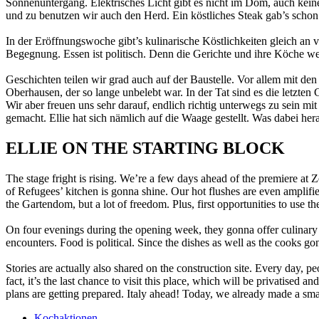
Sonnenuntergang. Elektrisches Licht gibt es nicht im Dom, auch kein
und zu benutzen wir auch den Herd. Ein köstliches Steak gab’s sc
In der Eröffnungswoche gibt’s kulinarische Köstlichkeiten gleich a
Begegnung. Essen ist politisch. Denn die Gerichte und ihre Köche we
Geschichten teilen wir grad auch auf der Baustelle. Vor allem mit de
Oberhausen, der so lange unbelebt war. In der Tat sind es die letzt
Wir aber freuen uns sehr darauf, endlich richtig unterwegs zu sein mi
gemacht. Ellie hat sich nämlich auf die Waage gestellt. Was dabei h
ELLIE ON THE STARTING BLOCK
The stage fright is rising. We’re a few days ahead of the premiere at 
of Refugees’ kitchen is gonna shine. Our hot flushes are even amplifie
the Gartendom, but a lot of freedom. Plus, first opportunities to use 
On four evenings during the opening week, they gonna offer culinary
encounters. Food is political. Since the dishes as well as the cooks go
Stories are actually also shared on the construction site. Every day,
fact, it’s the last chance to visit this place, which will be privatised a
plans are getting prepared. Italy ahead! Today, we already made a sm
Kochaktionen