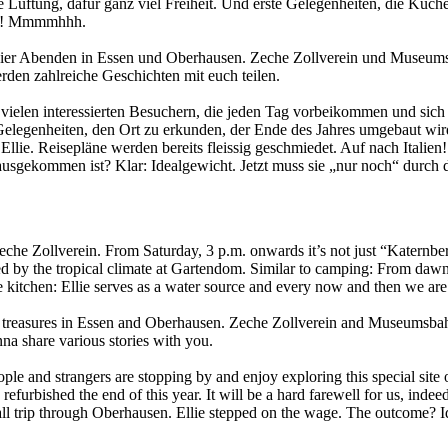
e Lüftung, dafür ganz viel Freiheit. Und erste Gelegenheiten, die Küch
hon! Mmmmhhh.
n vier Abenden in Essen und Oberhausen. Zeche Zollverein und Museums
rden zahlreiche Geschichten mit euch teilen.
n vielen interessierten Besuchern, die jeden Tag vorbeikommen und sich
en Gelegenheiten, den Ort zu erkunden, der Ende des Jahres umgebaut w
t Ellie. Reisepläne werden bereits fleissig geschmiedet. Auf nach Ital
erausgekommen ist? Klar: Idealgewicht. Jetzt muss sie „nur noch“ durc
Zeche Zollverein. From Saturday, 3 p.m. onwards it’s not just “Katernber
d by the tropical climate at Gartendom. Similar to camping: From dawn to 
the kitchen: Ellie serves as a water source and every now and then we a
 treasures in Essen and Oberhausen. Zeche Zollverein and Museumsbahn
nna share various stories with you.
 people and strangers are stopping by and enjoy exploring this special 
nd refurbished the end of this year. It will be a hard farewell for us, inde
all trip through Oberhausen. Ellie stepped on the wage. The outcome? 