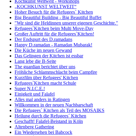
Kochkunst Weltweit - Workshops
„KOCHKUNST WELTWEIT“
Hoher Besuch für die Refugees` Kitchen
Big Beautiful Building - Big Beautiful Buffet
"Wir sind die Heldinnen unserer eigenen Geschichte."
Refugees`Kitchen beim Multi Move-Day
Großer Auftritt für die Refugees`Kitchen!
Der Endspurt des D.ramadans
Happy D.ramadan - Ramadan Mubarak!
Die Küche im neuen Gewand
Das Gelingen der Kitchen ist essbar
Lang lebe die B-Seite
The guardian berichtet über uns
Fröhliche Schlammschlacht beim Campfire
Kurzfilm über Refugees' Kitchen
Refugees`Kitchen macht Schule
Super N.I.C.E.!
Einigkeit und Falafel
Alles mal anders in Ratingen
Willkommen in der neuen Nachbarschaft
Die Refugees´ Kitchen als Teil des MOSAIKS
Heilung durch die Refugees´ Kitchen
Geschafft! Falafel-Beistand in Köln
Altenberg Gathering
Ein Wiedersehen bei Babcock