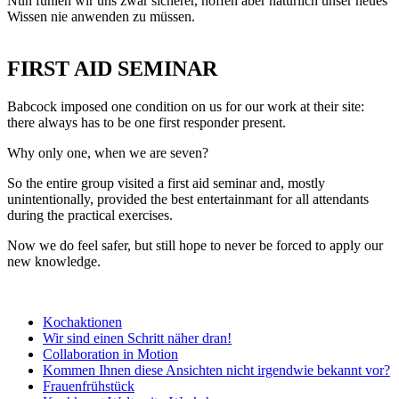
Nun fühlen wir uns zwar sicherer, hoffen aber natürlich unser neues
Wissen nie anwenden zu müssen.
FIRST AID SEMINAR
Babcock imposed one condition on us for our work at their site:
there always has to be one first responder present.
Why only one, when we are seven?
So the entire group visited a first aid seminar and, mostly
unintentionally, provided the best entertainmant for all attendants
during the practical exercises.
Now we do feel safer, but still hope to never be forced to apply our
new knowledge.
Kochaktionen
Wir sind einen Schritt näher dran!
Collaboration in Motion
Kommen Ihnen diese Ansichten nicht irgendwie bekannt vor?
Frauenfrühstück