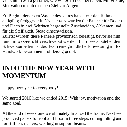
Wir sind in 2016 gestartet, wie wir 2015 beendet haben: Mit Freude,
Motivation und demselben Ziel vor Augen.
Zu Beginn der ersten Woche des Jahres haben wir den Rahmen
endgültig fertiggestellt. Als nächstes wurden die Paneele für Boden
und Dach in drei Schritten hergestellt: Zuschneiden, Abkanten und,
für die Steifigkeit, Stege einschweissen.
Zuletzt wurden diese Paneele provisorisch befestigt, bevor sie nun
rundum wasserdicht verschweisst werden. Für diese ausstehenden
Schweissarbeiten hat das Team eine gründliche Einweisung in das
Handwerk bekommen und fleissig geübt.
INTO THE NEW YEAR WITH
MOMENTUM
Happy new year to everybody!
We started 2016 like we ended 2015: With joy, motivation and the
same goal.
At the end of week one we ultimately finalized the frame. Next we
produced panels for roof and floor in three steps: cutting, tilting and,
for stiffness matters, welding in support beams.