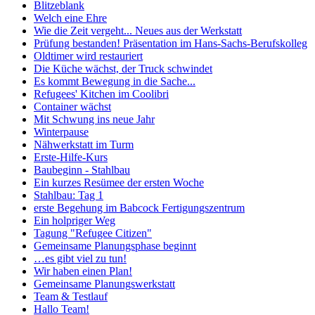
Blitzeblank
Welch eine Ehre
Wie die Zeit vergeht... Neues aus der Werkstatt
Prüfung bestanden! Präsentation im Hans-Sachs-Berufskolleg
Oldtimer wird restauriert
Die Küche wächst, der Truck schwindet
Es kommt Bewegung in die Sache...
Refugees' Kitchen im Coolibri
Container wächst
Mit Schwung ins neue Jahr
Winterpause
Nähwerkstatt im Turm
Erste-Hilfe-Kurs
Baubeginn - Stahlbau
Ein kurzes Resümee der ersten Woche
Stahlbau: Tag 1
erste Begehung im Babcock Fertigungszentrum
Ein holpriger Weg
Tagung "Refugee Citizen"
Gemeinsame Planungsphase beginnt
…es gibt viel zu tun!
Wir haben einen Plan!
Gemeinsame Planungswerkstatt
Team & Testlauf
Hallo Team!