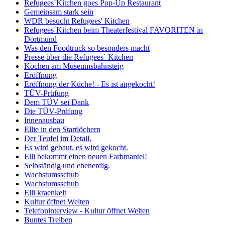
Refugees´Kitchen goes Pop-Up Restaurant
Gemeinsam stark sein
WDR besucht Refugees' Kitchen
Refugees´Kitchen beim Theaterfestival FAVORITEN in
Dortmund
Was den Foodtruck so besonders macht
Presse über die Refugees´ Kitchen
Kochen am Museumsbahnsteig
Eröffnung
Eröffnung der Küche! - Es ist angekocht!
TÜV-Prüfung
Dem TÜV sei Dank
Die TÜV-Prüfung
Innenausbau
Ellie in den Startlöchern
Der Teufel im Detail.
Es wird gebaut, es wird gekocht.
Elli bekommt einen neuen Farbmantel!
Selbständig und ebenerdig.
Wachstumsschub
Wachstumsschub
Elli kraenkelt
Kultur öffnet Welten
Telefoninterview - Kultur öffnet Welten
Buntes Treiben