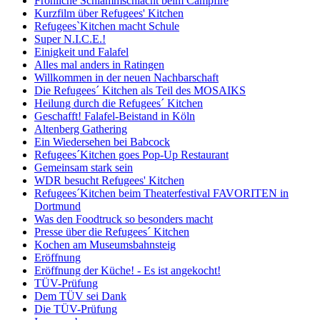
Fröhliche Schlammschlacht beim Campfire
Kurzfilm über Refugees' Kitchen
Refugees`Kitchen macht Schule
Super N.I.C.E.!
Einigkeit und Falafel
Alles mal anders in Ratingen
Willkommen in der neuen Nachbarschaft
Die Refugees´ Kitchen als Teil des MOSAIKS
Heilung durch die Refugees´ Kitchen
Geschafft! Falafel-Beistand in Köln
Altenberg Gathering
Ein Wiedersehen bei Babcock
Refugees´Kitchen goes Pop-Up Restaurant
Gemeinsam stark sein
WDR besucht Refugees' Kitchen
Refugees´Kitchen beim Theaterfestival FAVORITEN in
Dortmund
Was den Foodtruck so besonders macht
Presse über die Refugees´ Kitchen
Kochen am Museumsbahnsteig
Eröffnung
Eröffnung der Küche! - Es ist angekocht!
TÜV-Prüfung
Dem TÜV sei Dank
Die TÜV-Prüfung