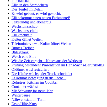
Innenausbau
Ellie in den Startlöchern
Der Teufel im Detail.
Es wird gebaut, es wird gekocht.
Elli bekommt einen neuen Farbmantel!
Selbständig und ebenerdig.
Wachstumsschub
Wachstumsschub
Elli kraenkelt
Kultur öffnet Welten
Telefoninterview - Kultur öffnet Welten
Buntes Treiben
Blitzeblank
Welch eine Ehre
Wie die Zeit vergeht... Neues aus der Werkstatt
Prüfung bestanden! Präsentation im Hans-Sachs-Berufskolleg
Oldtimer wird restauriert
Die Küche wächst, der Truck schwindet
Es kommt Bewegung in die Sache...
Refugees' Kitchen im Coolibri
Container wächst
Mit Schwung ins neue Jahr
Winterpause
Nähwerkstatt im Turm
Erste-Hilfe-Kurs