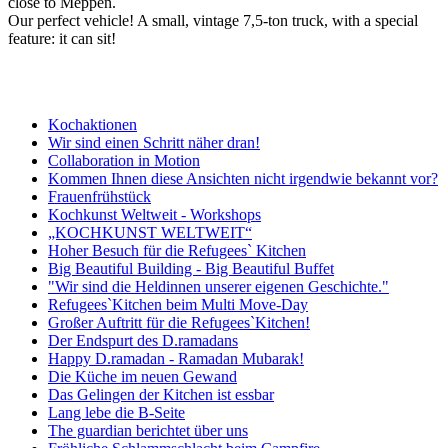
close to Meppen.
Our perfect vehicle! A small, vintage 7,5-ton truck, with a special
feature: it can sit!
Kochaktionen
Wir sind einen Schritt näher dran!
Collaboration in Motion
Kommen Ihnen diese Ansichten nicht irgendwie bekannt vor?
Frauenfrühstück
Kochkunst Weltweit - Workshops
„KOCHKUNST WELTWEIT“
Hoher Besuch für die Refugees` Kitchen
Big Beautiful Building - Big Beautiful Buffet
"Wir sind die Heldinnen unserer eigenen Geschichte."
Refugees`Kitchen beim Multi Move-Day
Großer Auftritt für die Refugees`Kitchen!
Der Endspurt des D.ramadans
Happy D.ramadan - Ramadan Mubarak!
Die Küche im neuen Gewand
Das Gelingen der Kitchen ist essbar
Lang lebe die B-Seite
The guardian berichtet über uns