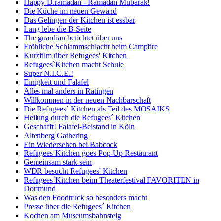
Happy D.ramadan - Ramadan Mubarak!
Die Küche im neuen Gewand
Das Gelingen der Kitchen ist essbar
Lang lebe die B-Seite
The guardian berichtet über uns
Fröhliche Schlammschlacht beim Campfire
Kurzfilm über Refugees' Kitchen
Refugees`Kitchen macht Schule
Super N.I.C.E.!
Einigkeit und Falafel
Alles mal anders in Ratingen
Willkommen in der neuen Nachbarschaft
Die Refugees´ Kitchen als Teil des MOSAIKS
Heilung durch die Refugees´ Kitchen
Geschafft! Falafel-Beistand in Köln
Altenberg Gathering
Ein Wiedersehen bei Babcock
Refugees´Kitchen goes Pop-Up Restaurant
Gemeinsam stark sein
WDR besucht Refugees' Kitchen
Refugees´Kitchen beim Theaterfestival FAVORITEN in
Dortmund
Was den Foodtruck so besonders macht
Presse über die Refugees´ Kitchen
Kochen am Museumsbahnsteig