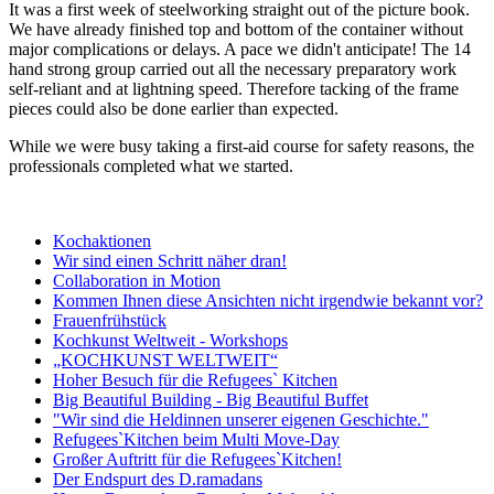
It was a first week of steelworking straight out of the picture book.
We have already finished top and bottom of the container without
major complications or delays. A pace we didn't anticipate! The 14
hand strong group carried out all the necessary
preparatory work
self-reliant
and at lightning speed. Therefore tacking of the frame
pieces could also be done earlier than expected.
While we were busy taking a first-aid course for safety reasons, the
professionals completed what we started.
Kochaktionen
Wir sind einen Schritt näher dran!
Collaboration in Motion
Kommen Ihnen diese Ansichten nicht irgendwie bekannt vor?
Frauenfrühstück
Kochkunst Weltweit - Workshops
„KOCHKUNST WELTWEIT“
Hoher Besuch für die Refugees` Kitchen
Big Beautiful Building - Big Beautiful Buffet
"Wir sind die Heldinnen unserer eigenen Geschichte."
Refugees`Kitchen beim Multi Move-Day
Großer Auftritt für die Refugees`Kitchen!
Der Endspurt des D.ramadans