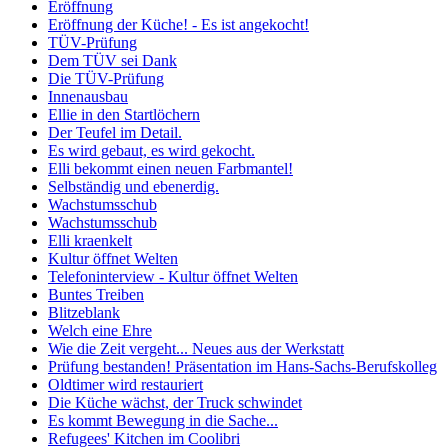
Eröffnung
Eröffnung der Küche! - Es ist angekocht!
TÜV-Prüfung
Dem TÜV sei Dank
Die TÜV-Prüfung
Innenausbau
Ellie in den Startlöchern
Der Teufel im Detail.
Es wird gebaut, es wird gekocht.
Elli bekommt einen neuen Farbmantel!
Selbständig und ebenerdig.
Wachstumsschub
Wachstumsschub
Elli kraenkelt
Kultur öffnet Welten
Telefoninterview - Kultur öffnet Welten
Buntes Treiben
Blitzeblank
Welch eine Ehre
Wie die Zeit vergeht... Neues aus der Werkstatt
Prüfung bestanden! Präsentation im Hans-Sachs-Berufskolleg
Oldtimer wird restauriert
Die Küche wächst, der Truck schwindet
Es kommt Bewegung in die Sache...
Refugees' Kitchen im Coolibri