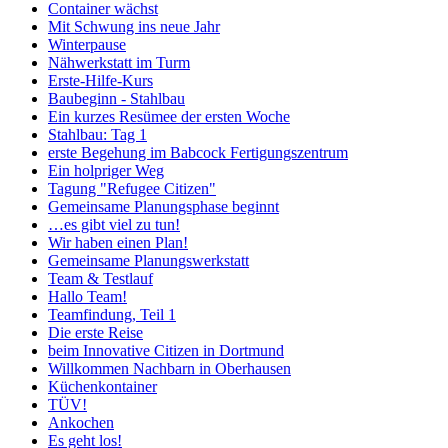
Container wächst
Mit Schwung ins neue Jahr
Winterpause
Nähwerkstatt im Turm
Erste-Hilfe-Kurs
Baubeginn - Stahlbau
Ein kurzes Resümee der ersten Woche
Stahlbau: Tag 1
erste Begehung im Babcock Fertigungszentrum
Ein holpriger Weg
Tagung "Refugee Citizen"
Gemeinsame Planungsphase beginnt
…es gibt viel zu tun!
Wir haben einen Plan!
Gemeinsame Planungswerkstatt
Team & Testlauf
Hallo Team!
Teamfindung, Teil 1
Die erste Reise
beim Innovative Citizen in Dortmund
Willkommen Nachbarn in Oberhausen
Küchenkontainer
TÜV!
Ankochen
Es geht los!