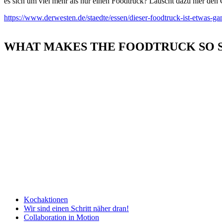
es sich um viel mehr als nur einen Foodtruck? Lauscht dazu hier den 
https://www.derwesten.de/staedte/essen/dieser-foodtruck-ist-etwas-
WHAT MAKES THE FOODTRUCK SO 
Kochaktionen
Wir sind einen Schritt näher dran!
Collaboration in Motion