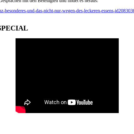
Gesprächen mit den Beteiligten und findet es heraus:
ganz-besonderes-und-das-nicht-nur-wegen-des-leckeren-essens-id208303
SPECIAL