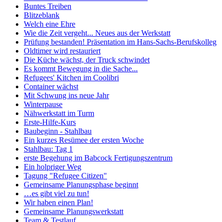
Buntes Treiben
Blitzeblank
Welch eine Ehre
Wie die Zeit vergeht... Neues aus der Werkstatt
Prüfung bestanden! Präsentation im Hans-Sachs-Berufskolleg
Oldtimer wird restauriert
Die Küche wächst, der Truck schwindet
Es kommt Bewegung in die Sache...
Refugees' Kitchen im Coolibri
Container wächst
Mit Schwung ins neue Jahr
Winterpause
Nähwerkstatt im Turm
Erste-Hilfe-Kurs
Baubeginn - Stahlbau
Ein kurzes Resümee der ersten Woche
Stahlbau: Tag 1
erste Begehung im Babcock Fertigungszentrum
Ein holpriger Weg
Tagung "Refugee Citizen"
Gemeinsame Planungsphase beginnt
…es gibt viel zu tun!
Wir haben einen Plan!
Gemeinsame Planungswerkstatt
Team & Testlauf