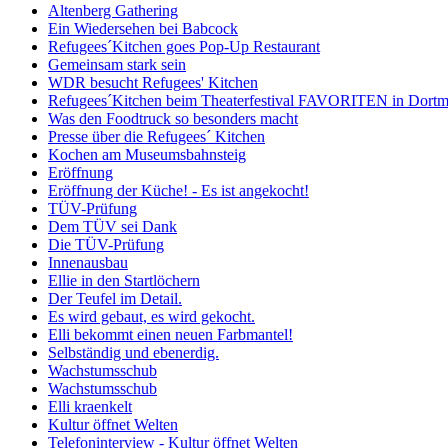
Altenberg Gathering
Ein Wiedersehen bei Babcock
Refugees´Kitchen goes Pop-Up Restaurant
Gemeinsam stark sein
WDR besucht Refugees' Kitchen
Refugees´Kitchen beim Theaterfestival FAVORITEN in Dort
Was den Foodtruck so besonders macht
Presse über die Refugees´ Kitchen
Kochen am Museumsbahnsteig
Eröffnung
Eröffnung der Küche! - Es ist angekocht!
TÜV-Prüfung
Dem TÜV sei Dank
Die TÜV-Prüfung
Innenausbau
Ellie in den Startlöchern
Der Teufel im Detail.
Es wird gebaut, es wird gekocht.
Elli bekommt einen neuen Farbmantel!
Selbständig und ebenerdig.
Wachstumsschub
Wachstumsschub
Elli kraenkelt
Kultur öffnet Welten
Telefoninterview - Kultur öffnet Welten