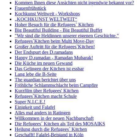
Kommen Ihnen diese Ansichten nicht irgendwie bekannt vor?
Frauenfrühstück
Kochkunst Weltweit - Workshops
„KOCHKUNST WELTWEIT“
Hoher Besuch für die Refugees` Kitchen
Big Beautiful Building - Big Beautiful Buffet
"Wir sind die Heldinnen unserer eigenen Geschichte."
Refugees`Kitchen beim Multi Move-Day
Großer Auftritt für die Refugees`Kitchen!
Der Endspurt des D.ramadans
Happy D.ramadan - Ramadan Mubarak!
Die Küche im neuen Gewand
Das Gelingen der Kitchen ist essbar
Lang lebe die B-Seite
The guardian berichtet über uns
Fröhliche Schlammschlacht beim Campfire
Kurzfilm über Refugees' Kitchen
Refugees`Kitchen macht Schule
Super N.I.C.E.!
Einigkeit und Falafel
Alles mal anders in Ratingen
Willkommen in der neuen Nachbarschaft
Die Refugees´ Kitchen als Teil des MOSAIKS
Heilung durch die Refugees´ Kitchen
Geschafft! Falafel-Beistand in Köln